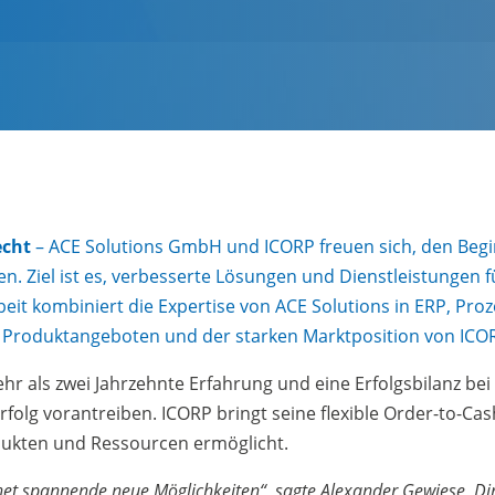
echt
– ACE Solutions GmbH und ICORP freuen sich, den Begi
en. Ziel ist es, verbesserte Lösungen und Dienstleistunge
it kombiniert die Expertise von ACE Solutions in ERP, Pro
 Produktangeboten und der starken Marktposition von ICO
hr als zwei Jahrzehnte Erfahrung und eine Erfolgsbilanz b
folg vorantreiben. ICORP bringt seine flexible Order-to-Cash
dukten und Ressourcen ermöglicht.
net spannende neue Möglichkeiten“, sagte Alexander Gewiese, Dir