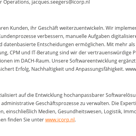
or Operations, jacques.seegers@icorp.nl
ihren Kunden, ihr Geschäft weiterzuentwickeln. Wir impleme
undenprozesse verbessern, manuelle Aufgaben digitalisier
nd datenbasierte Entscheidungen ermöglichen. Mit mehr als 
ung, CPM und IT-Beratung sind wir der vertrauenswürdige Pa
sationen im DACH-Raum. Unsere Softwareentwicklung ergänz
sichert Erfolg, Nachhaltigkeit und Anpassungsfähigkeit. www
ezialisiert auf die Entwicklung hochanpassbarer Softwarelös
nd administrative Geschäftsprozesse zu verwalten. Die Expe
n, einschließlich Medien, Gesundheitswesen, Logistik, Immo
nen finden Sie unter
www.icorp.nl
.