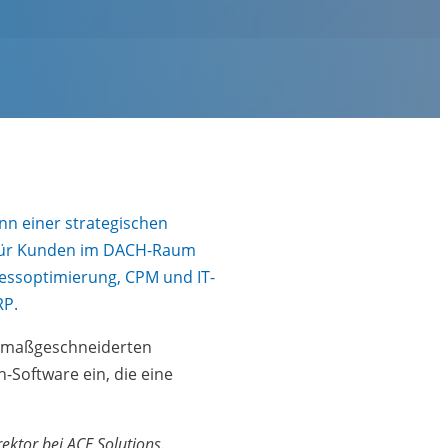
nn einer strategischen
n für Kunden im DACH-Raum
zessoptimierung, CPM und IT-
RP.
ei maßgeschneiderten
-Software ein, die eine
ektor bei ACE Solutions.