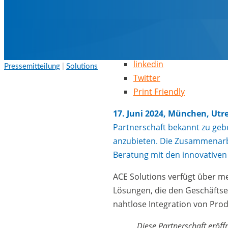
linkedin
Pressemitteilung
|
Solutions
Twitter
Print Friendly
17. Juni 2024, München, Utr
Partnerschaft bekannt zu geb
anzubieten. Die Zusammenarbe
Beratung mit den innovativen
ACE Solutions verfügt über me
Lösungen, die den Geschäftser
nahtlose Integration von Pro
„Diese Partnerschaft eröff