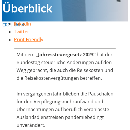
Überblick
linkedin
ERP
|
Unit4
von
Aniko Gärtner
30 Nov., 2022
Twitter
Print Friendly
Mit dem
„Jahressteuergesetz 2023“
hat der
Bundestag steuerliche Änderungen auf den
Weg gebracht, die auch die Reisekosten und
die Reisekostenvergütungen betreffen.
Im vergangenen Jahr blieben die Pauschalen
für den Verpflegungsmehraufwand und
Übernachtungen auf beruflich veranlasste
Auslandsdienstreisen pandemiebedingt
unverändert.