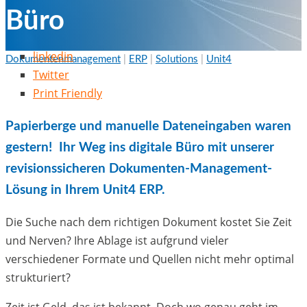
Büro
linkedin
Dokumentenmanagement
|
ERP
|
Solutions
|
Unit4
von
Aniko Gärtner
26 Juli, 2022
Twitter
Print Friendly
Papierberge und manuelle Dateneingaben waren
gestern! Ihr Weg ins digitale Büro mit unserer
revisionssicheren Dokumenten-Management-
Lösung in Ihrem Unit4 ERP.
Die Suche nach dem richtigen Dokument kostet Sie Zeit
und Nerven? Ihre Ablage ist aufgrund vieler
verschiedener Formate und Quellen nicht mehr optimal
strukturiert?