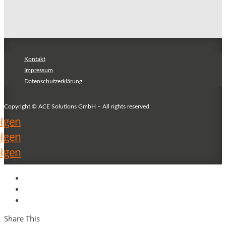
Kontakt
Impressum
Datenschutzerklärung
Copyright © ACE Solutions GmbH – All rights reserved
lgen
lgen
lgen
Share This